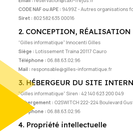
Email :
reservation@taxi-frejus.fr
CODE NAF ou APE :
9499Z - Autres organisations fo
Siret :
802 582 635 00016
2. CONCEPTION, RÉALISATION
“Gilles informatique” Innocenti Gilles
Siège :
Lotissement Traina 20117 Cauro
Téléphone :
06.88.63.02.96
Mail :
responsable@gilles-informatique.fr
3. HÉBERGEUR DU SITE INTER
"Gilles informatique” Siren : 42 140 623 200 049
Hébergement :
O2SWITCH 222-224 Boulevard Gust
Téléphone :
06.88.63.02.96
4. Propriété intellectuelle