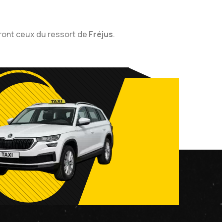
eront ceux du ressort de
Fréjus
.