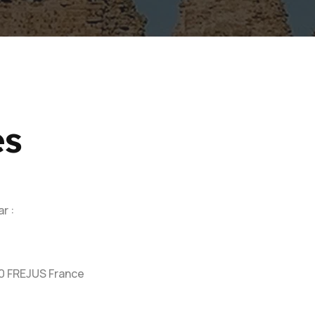
es
r :
 FREJUS France