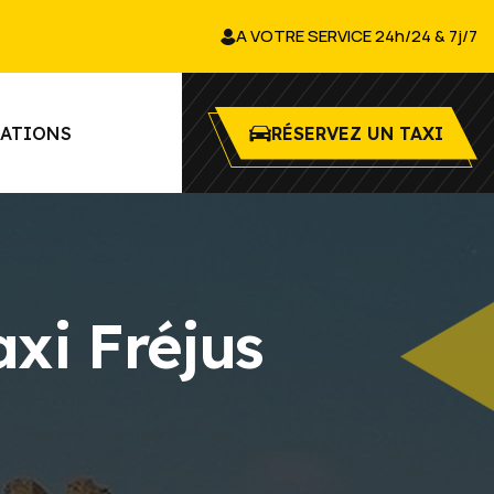
A VOTRE SERVICE 24h/24 & 7j/7
TATIONS
RÉSERVEZ UN TAXI
xi Fréjus